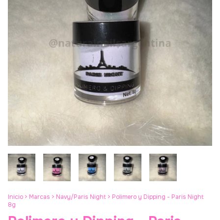
Inicio
>
Marcas
>
Navy/Paris Night
>
Polimero y Dipping - Paris Night
8g