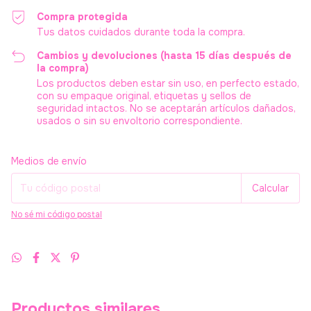
Compra protegida
Tus datos cuidados durante toda la compra.
Cambios y devoluciones (hasta 15 días después de
la compra)
Los productos deben estar sin uso, en perfecto estado,
con su empaque original, etiquetas y sellos de
seguridad intactos. No se aceptarán artículos dañados,
usados o sin su envoltorio correspondiente.
Entregas para el CP:
Cambiar CP
Medios de envío
Calcular
No sé mi código postal
Productos similares