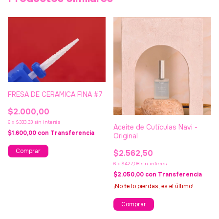
FRESA DE CERAMICA FINA #7
$2.000,00
6
x
$333,33
sin interés
Aceite de Cutículas Navi -
$1.600,00
con
Transferencia
Original
$2.562,50
6
x
$427,08
sin interés
$2.050,00
con
Transferencia
¡No te lo pierdas, es el último!