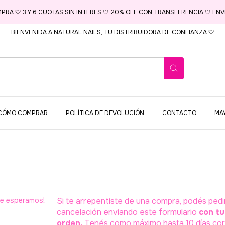
MPRA 🤍 3 Y 6 CUOTAS SIN INTERES 🤍 20% OFF CON TRANSFERENCIA 🤍 ENVI
BIENVENIDA A NATURAL NAILS, TU DISTRIBUIDORA DE CONFIANZA 🤍
CÓMO COMPRAR
POLÍTICA DE DEVOLUCIÓN
CONTACTO
MA
Te esperamos!
Si te arrepentiste de una compra, podés pedir
cancelación enviando este formulario
con t
orden.
Tenés como máximo hasta 10 días cor