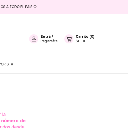
OS A TODO EL PAIS 🤍
Entrá
/
Carrito
(
0
)
Registráte
$0,00
YORISTA
 la
u número de
ridos desde