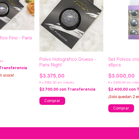
ico Fino - Paris
Polvo Holográfico Grueso -
Set Polvos cr
rés
Paris Night
x6pcs
Transferencia
$3.375,00
$3.000,00
n stock!
6
x
$562,50
sin interés
6
x
$500,00
sin inte
$2.700,00
con
Transferencia
$2.400,00
con
¡Solo quedan
2
en