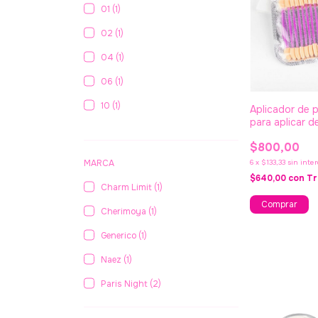
01 (1)
02 (1)
04 (1)
06 (1)
10 (1)
Aplicador de 
para aplicar 
$800,00
MARCA
6
x
$133,33
sin inte
$640,00
con
Tr
Charm Limit (1)
Cherimoya (1)
Generico (1)
Naez (1)
Paris Night (2)