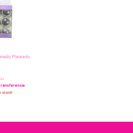
omado Plateado
rés
Transferencia
 stock!