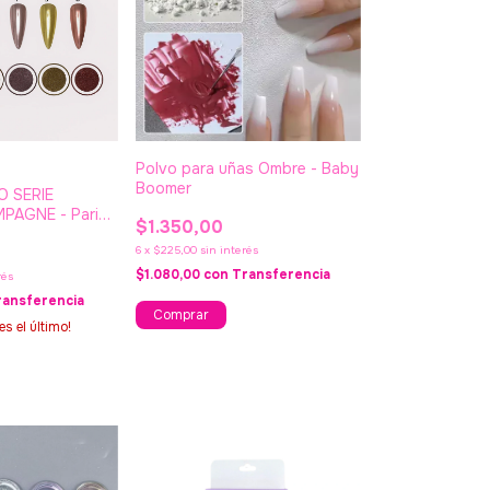
Polvo para uñas Ombre - Baby
Boomer
O SERIE
AGNE - Paris
$1.350,00
6
x
$225,00
sin interés
$1.080,00
con
Transferencia
rés
ransferencia
es el último!