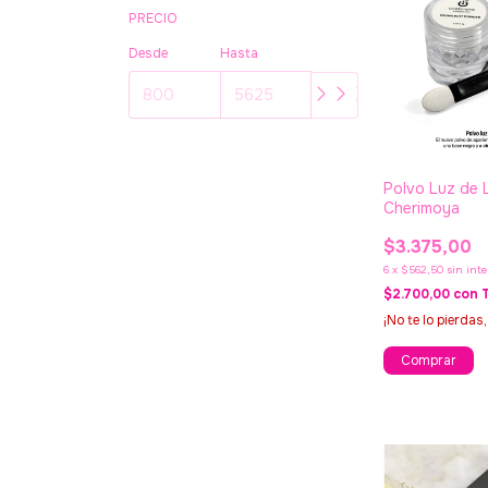
PRECIO
Desde
Hasta
Polvo Luz de 
Cherimoya
$3.375,00
6
x
$562,50
sin int
$2.700,00
con
¡No te lo pierdas,