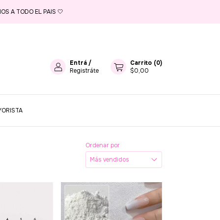
OS A TODO EL PAIS 🤍
Entrá
/
Carrito
(
0
)
Registráte
$0,00
YORISTA
Ordenar por