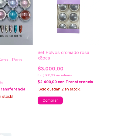
Set Polvos cromado rosa
x6pcs
ato - Paris
$3.000,00
6
x
$500,00
sin interés
$2.400,00
con
Transferencia
és
Transferencia
¡Solo quedan
2
en stock!
 stock!