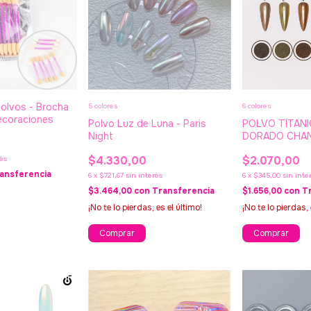
polvos - Brocha
5 colores
6 colores
decoraciones
Polvo Luz de Luna - Paris
POLVO TITANI
Night
DORADO CHAMP
Night
$4.330,00
$2.070,00
rés
ansferencia
6
x
$721,67
sin interés
6
x
$345,00
sin inte
$3.464,00
con
Transferencia
$1.656,00
con
T
¡No te lo pierdas, es el último!
¡No te lo pierdas, 
Comprar
Comprar