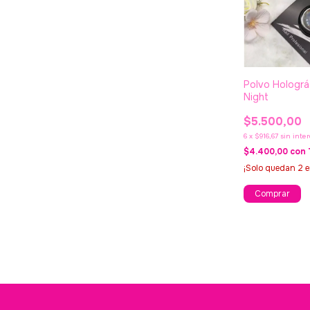
Polvo Holográf
Night
$5.500,00
6
x
$916,67
sin inte
$4.400,00
con
¡Solo quedan
2
e