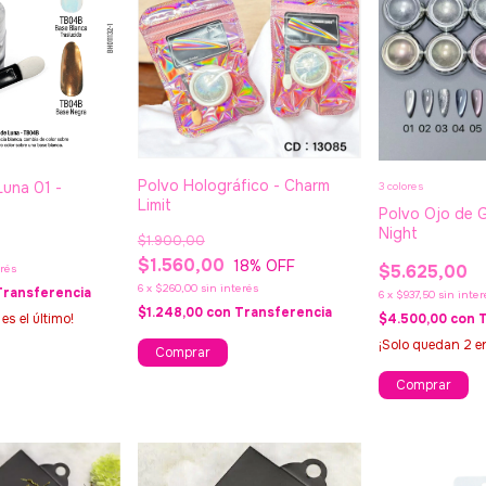
Polvo Holográfico - Charm
Luna 01 -
3 colores
Limit
Polvo Ojo de G
Night
$1.900,00
$1.560,00
18
% OFF
$5.625,00
erés
6
x
$260,00
sin interés
Transferencia
6
x
$937,50
sin inter
$1.248,00
con
Transferencia
 es el último!
$4.500,00
con
¡Solo quedan
2
en
Comprar