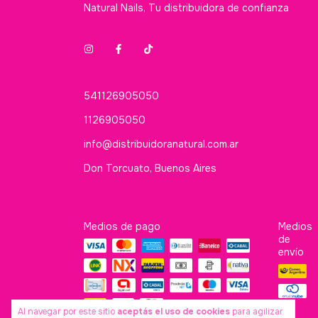
Natural Nails, Tu distribuidora de confianza
541126905050
1126905050
info@distribuidoranatural.com.ar
Don Torcuato, Buenos Aires
Medios de pago
Medios
de
envío
Al navegar por este sitio
aceptás el uso de cookies
para agilizar