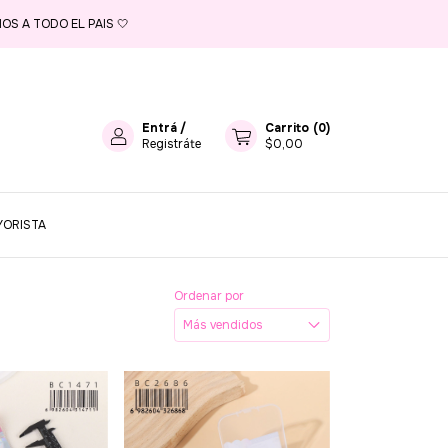
OS A TODO EL PAIS 🤍
Entrá
/
Carrito
(
0
)
Registráte
$0,00
YORISTA
Ordenar por