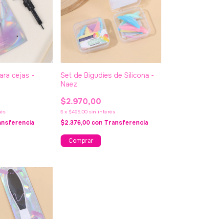
ara cejas -
Set de Bigudíes de Silicona -
Naez
$2.970,00
rés
6
x
$495,00
sin interés
ansferencia
$2.376,00
con
Transferencia