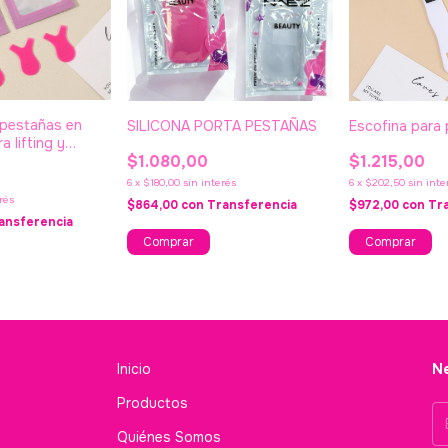
 pestañas en
SILICONA PORTA PESTAÑAS
Escofina para
a lifting y
$1.080,00
$1.215,00
 NAEZ
6
x
$180,00
sin interés
6
x
$202,50
sin inte
rés
$864,00
con
Transferencia
$972,00
con
Tr
ansferencia
Inicio
Ne
Productos
Quiénes Somos