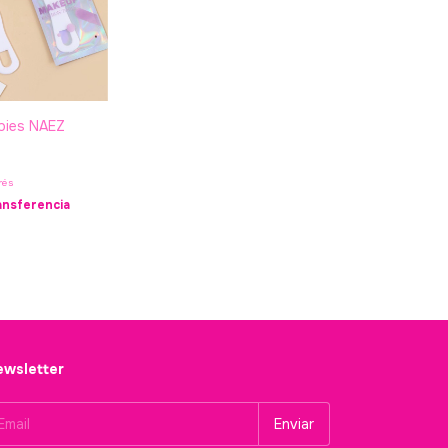
 pies NAEZ
rés
ansferencia
wsletter