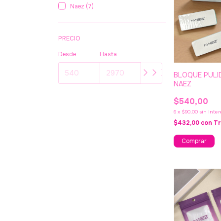
Naez (7)
PRECIO
Desde
Hasta
BLOQUE PULI
NAEZ
$540,00
6
x
$90,00
sin inter
$432,00
con
Tr