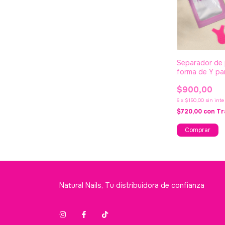
Separador de
forma de Y par
extensiones -
$900,00
6
x
$150,00
sin inte
$720,00
con
Tr
Natural Nails, Tu distribuidora de confianza