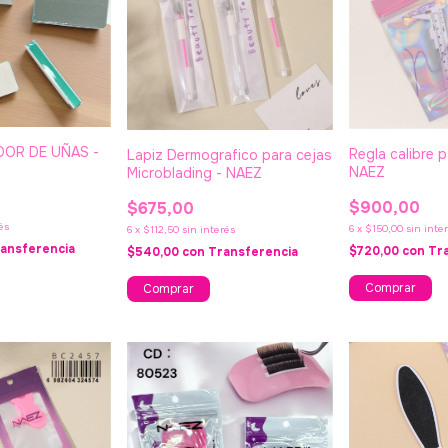
DOR DE UÑAS -
Regla calibre p
Lapiz Dermografico para cejas
NAEZ
Microblading - NAEZ
$900,00
$675,00
és
6
x
$150,00
sin inte
6
x
$112,50
sin interés
ansferencia
$720,00
con
Tr
$540,00
con
Transferencia