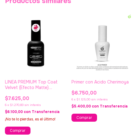
Productos similares
LINEA PREMIUM Top Coat
Primer con Acido Cherimoya
Velvet (Efecto Matte)
$6.750,00
Cherimoya - CRMY Series
$7.625,00
6
x
$1.125,00
sin interés
6
x
$1.270,83
sin interés
$5.400,00
con
Transferencia
$6.100,00
con
Transferencia
¡No te lo pierdas, es el último!