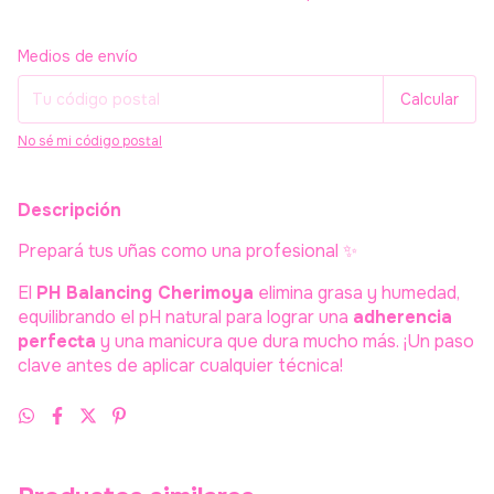
Entregas para el CP:
Cambiar CP
Medios de envío
Calcular
No sé mi código postal
Descripción
Prepará tus uñas como una profesional ✨
El
PH Balancing Cherimoya
elimina grasa y humedad,
equilibrando el pH natural para lograr una
adherencia
perfecta
y una manicura que dura mucho más. ¡Un paso
clave antes de aplicar cualquier técnica!