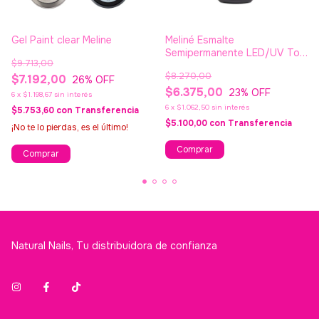
Gel Paint clear Meline
Meliné Esmalte
Semipermanente LED/UV Top
$9.713,00
Coat
$8.270,00
$7.192,00
26
% OFF
$6.375,00
23
% OFF
6
x
$1.198,67
sin interés
6
x
$1.062,50
sin interés
$5.753,60
con
Transferencia
$5.100,00
con
Transferencia
¡No te lo pierdas, es el último!
Natural Nails, Tu distribuidora de confianza