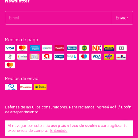
Newsletter
Medios de pago
Medios de envío
Defensa de las y los consumidores. Para reclamos
ingresá acá.
/
Botón
de arrepentimiento
Al navegar por este sitio
aceptás el uso de cookies
para agilizar tu
Copyright Distribuidora Natural Nails - 27440964104 - 2026. Todos
experiencia de compra.
Entendido
los derechos reservados.